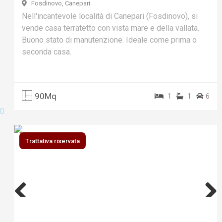
Fosdinovo, Canepari
Nell'incantevole località di Canepari (Fosdinovo), si
vende casa terratetto con vista mare e della vallata.
Buono stato di manutenzione. Ideale come prima o
seconda casa.
90Mq
1
1
6
Trattativa riservata
Previ
Next