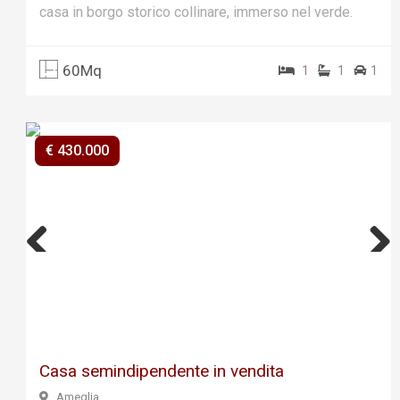
casa in borgo storico collinare, immerso nel verde.
60Mq
1
1
1
€ 430.000
Previ
Next
ous
Casa semindipendente in vendita
Ameglia