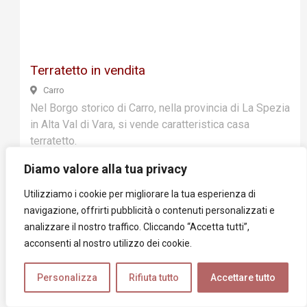
Previ
Next
ous
Terratetto in vendita
Carro
Nel Borgo storico di Carro, nella provincia di La Spezia
in Alta Val di Vara, si vende caratteristica casa
terratetto.
Diamo valore alla tua privacy
Utilizziamo i cookie per migliorare la tua esperienza di
navigazione, offrirti pubblicità o contenuti personalizzati e
130Mq
2
2
2
analizzare il nostro traffico. Cliccando “Accetta tutti”,
acconsenti al nostro utilizzo dei cookie.
Personalizza
Rifiuta tutto
Accettare tutto
€ 280.000