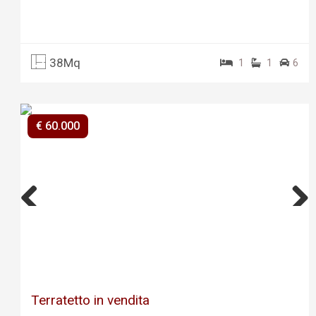
38Mq
1
1
6
€ 60.000
Previ
Next
ous
Terratetto in vendita