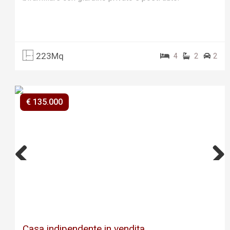
223Mq
4
2
2
€ 135.000
Previ
Next
ous
Casa indipendente in vendita